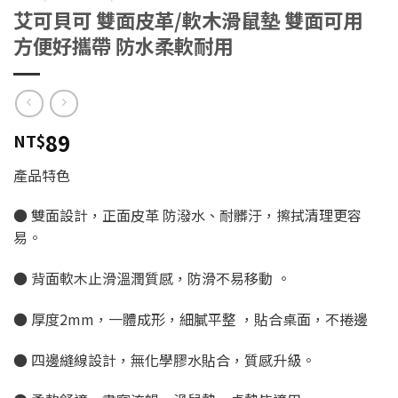
艾可貝可 雙面皮革/軟木滑鼠墊 雙面可用
方便好攜帶 防水柔軟耐用
89
NT$
產品特色
● 雙面設計，正面皮革 防潑水、耐髒汙，擦拭清理更容
易。
● 背面軟木止滑溫潤質感，防滑不易移動 。
● 厚度2mm，一體成形，細膩平整 ，貼合桌面，不捲邊
● 四邊縫線設計，無化學膠水貼合，質感升級。