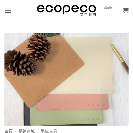
Skip
0
商品
報
to
價
content
首頁
/
網路商城
/
學生文具