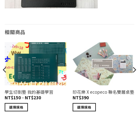
相關商品
學生切割墊 我的基礎學習
印花樂 X ecopeco 聯名雙層桌墊
價
NT$
150
–
NT$
230
NT$
390
格
範
選擇規格
選擇規格
圍：
NT$150
此
此
到
產
產
NT$230
品
品
有
有