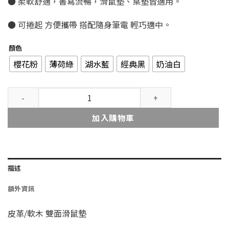
● 柔軟舒適，書寫流暢，滑鼠墊、桌墊皆適用。
● 可捲起 方便攜帶 搭配隨身筆電 輕巧適中。
顏色
櫻花粉
薄荷綠
湖水藍
經典黑
奶油白
艾可貝可 雙面皮革/軟木滑鼠墊 雙面可用 方便好攜帶 防水柔軟耐用 數
加入購物車
描述
額外資訊
皮革/軟木 雙面滑鼠墊