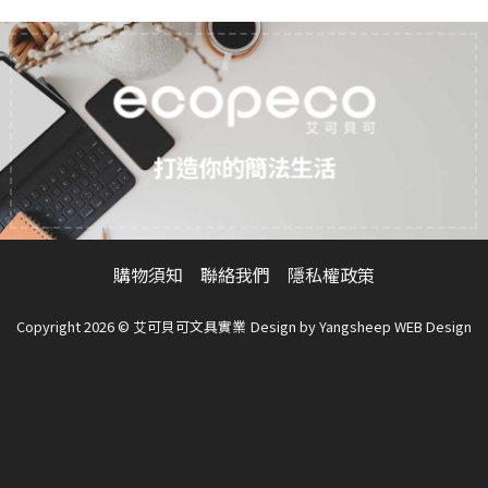
多
多
種
種
款
款
式。
式。
可
可
在
在
產
產
打造你的簡法生活
品
品
頁
頁
面
面
選
選
擇
擇
購物須知
聯絡我們
隱私權政策
選
選
項
項
Copyright 2026 © 艾可貝可文具實業
Design by
Yangsheep WEB Design