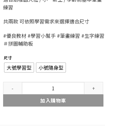
練習
共兩款 可依照學習需求來選擇適合尺寸
#優良教材 #學習小幫手 #筆畫練習 #生字練習
＃拼圖輔助板
尺寸
大號學習型
小號隨身型
艾可貝可 [新品] 台灣製-FUN心玩學習板
加送練習單+白板筆 數量
加入購物車