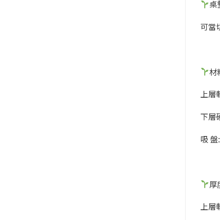
桌
可當切
材料
上層軟
下層硬
吸 盤
厚度
上層軟