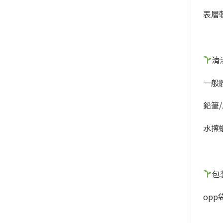
表層
清
一般髒
鉛筆/
水擦蠟
包
op