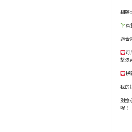
翻轉
桌
適合
可
整張
拼
我的
別擔
喔！