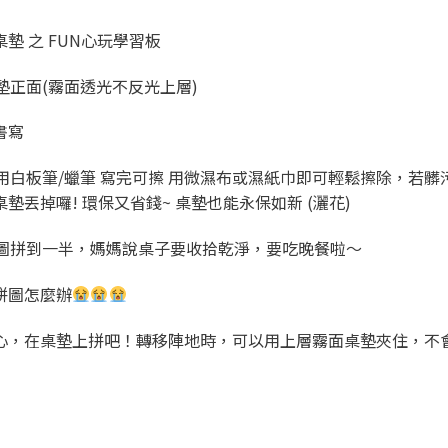
桌墊 之 FUN心玩學習板
墊正面(霧面透光不反光上層)
書寫
用白板筆/蠟筆 寫完可擦 用微濕布或濕紙巾即可輕鬆擦除，若髒
桌墊丟掉囉! 環保又省錢~ 桌墊也能永保如新 (灑花)
圖拼到一半，媽媽說桌子要收拾乾淨，要吃晚餐啦～
拼圖怎麼辦
心，在桌墊上拼吧！轉移陣地時，可以用上層霧面桌墊夾住，不