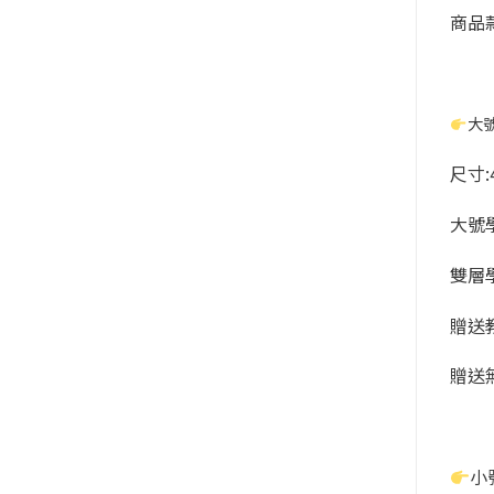
商品
大
尺寸:4
大號
雙層
贈送
贈送
小