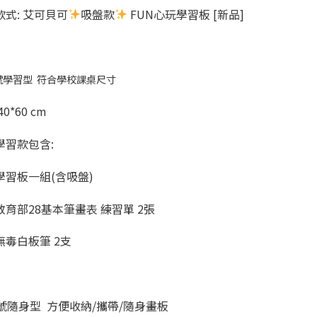
款式: 艾可貝可
吸盤款
FUN心玩學習板 [新品]
號學習型 符合學校課桌尺寸
0*60 cm
學習款包含:
學習板一組(含吸盤)
教育部28基本筆畫表 練習單 2張
無毒白板筆 2支
號隨身型 方便收納/攜帶/隨身畫板