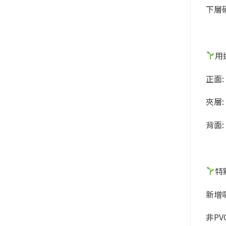
下層硬
用
正面:
夾層
背面:
特
新增
非P