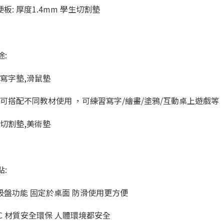
板: 厚度1.4mm 學生切割墊
途:
 寫字墊,滑鼠墊
: 可搭配不同教材使用 ，可練習寫字/繪畫/塗鴉/互動桌上遊戲等
 切割墊,美術墊
點:
吸盤功能 固定於桌面 防滑使用更方便
VC 材質安全環保 人體環境都安全