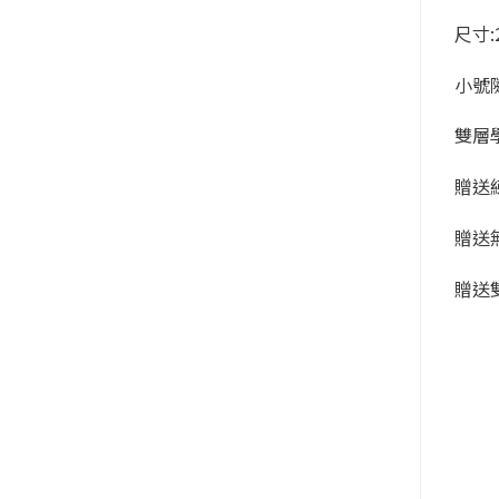
尺寸:2
小號
雙層
贈送練
贈送
贈送