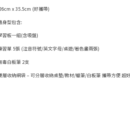
6cm x 35.5cm (好攜帶)
隨身型包含:
學習板一組(含吸盤)
習單 5張 (注音符號/英文字母/桌遊/著色畫兩張)
無毒白板筆 2支
雙層收納網袋 – 可分層收納桌墊/教材/蠟筆/白板筆 攜帶方便 超