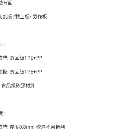
墊背面
割版 /黏土板/ 勞作板
 :
墊: 食品級TPE+PP
板: 食品級TPE+PP
: 食品級矽膠材質
 :
墊: 厚度0.8mm 較厚不易捲翹