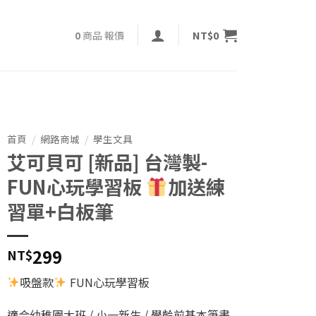
NT$
0
0
商品
報價
首頁
/
網路商城
/
學生文具
艾可貝可 [新品] 台灣製-
FUN心玩學習板
加送練
習單+白板筆
299
NT$
吸盤款
FUN心玩學習板
適合幼稚園大班 / 小一新生 / 學齡前基本筆畫