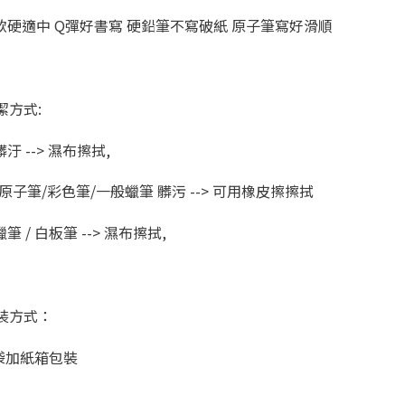
軟硬適中 Q彈好書寫 硬鉛筆不寫破紙 原子筆寫好滑順
潔方式:
汙 --> 濕布擦拭,
原子筆/彩色筆/一般蠟筆 髒污 --> 可用橡皮擦擦拭
筆 / 白板筆 --> 濕布擦拭,
裝方式：
p袋加紙箱包裝