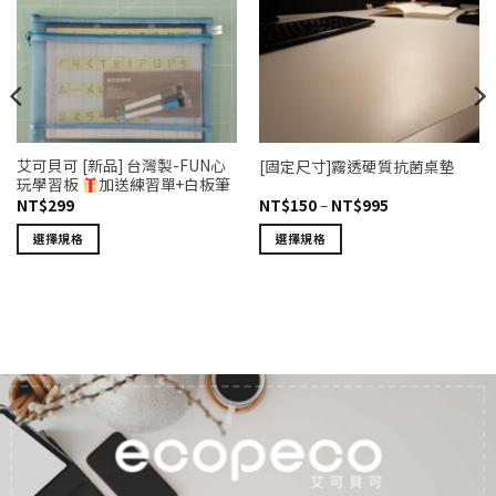
艾可貝可 [新品] 台灣製-FUN心
[固定尺寸]霧透硬質抗菌桌墊
玩學習板
加送練習單+白板筆
價
NT$
299
NT$
150
–
NT$
995
格
範
選擇規格
選擇規格
圍：
NT$150
此
此
到
產
產
NT$995
品
品
有
有
多
多
種
種
款
款
式。
式。
可
可
在
在