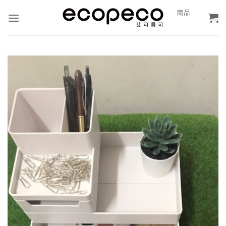
Skip
0
商品
報
to
價
content