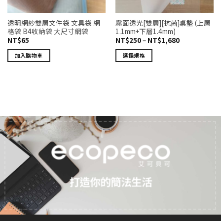
透明網紗雙層文件袋 文具袋 網
霧面透光[雙層][抗菌]桌墊 (上層
格袋 B4收納袋 大尺寸網袋
1.1mm+下層1.4mm)
價
NT$
65
NT$
250
–
NT$
1,680
格
範
加入購物車
選擇規格
圍：
NT$250
此
到
產
NT$1,680
品
有
多
種
款
式。
可
在
產
打造你的簡法生活
品
頁
面
選