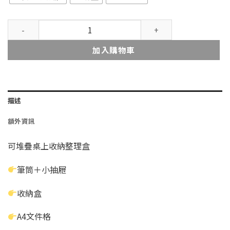
可堆疊桌上收納整理盒組 數量
加入購物車
描述
額外資訊
可堆疊桌上收納整理盒
筆筒＋小抽屜
收納盒
A4文件格