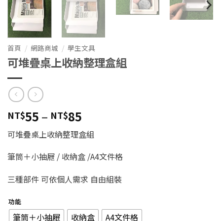
首頁
/
網路商城
/
學生文具
可堆疊桌上收納整理盒組
價
55
–
85
NT$
NT$
格
可堆疊桌上收納整理盒組
範
圍：
筆筒＋小抽屜 / 收納盒 /A4文件格
NT$55
到
三種部件 可依個人需求 自由組裝
NT$85
功能
筆筒＋小抽屜
收納盒
A4文件格